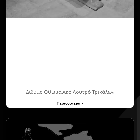
Δίδυμο Οθωμανικό Λουτρό Τρικάλων
Περισσότερα »